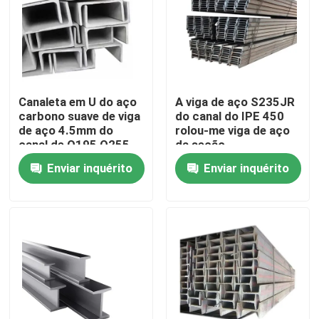
Canaleta em U do aço
A viga de aço S235JR
carbono suave de viga
do canal do IPE 450
de aço 4.5mm do
rolou-me viga de aço
canal de Q195 Q255
da seção
Q215
Enviar inquérito
Enviar inquérito
Casa
Produtos
Vídeos