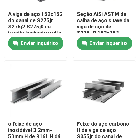
A viga de aço 152x152
Seção AiSi ASTM da
Sobre nós
do canal de S275jr
calha de aço suave da
S275j2 S275j0 eu
viga de aço de
irradio laminado a alta
S275JR 152x152
Excursão da fábrica
temperatura
Enviar inquérito
Enviar inquérito
Controle da qualidade
Contacte-nos
Notícia
Casos
o feixe de aço
Feixe do aço carbono
inoxidável 3.2mm-
H da viga de aço
50mm H de 316L H dá
S355jr do canal de
Bobina de aço revestida colorida