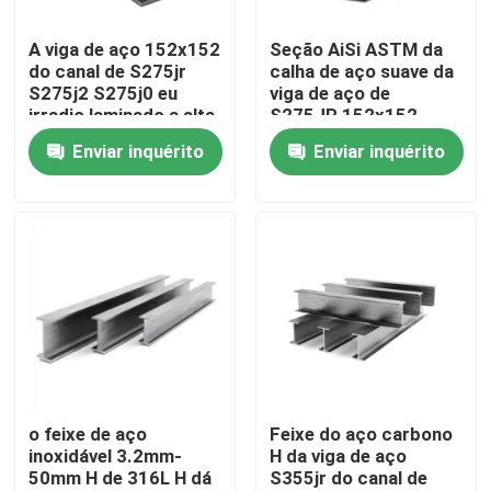
A viga de aço 152x152
Seção AiSi ASTM da
Sobre nós
do canal de S275jr
calha de aço suave da
S275j2 S275j0 eu
viga de aço de
irradio laminado a alta
S275JR 152x152
Excursão da fábrica
temperatura
Enviar inquérito
Enviar inquérito
Controle da qualidade
Contacte-nos
Notícia
Casos
o feixe de aço
Feixe do aço carbono
inoxidável 3.2mm-
H da viga de aço
50mm H de 316L H dá
S355jr do canal de
Bobina de aço revestida colorida