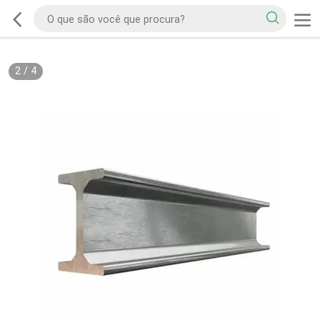
2
/
4