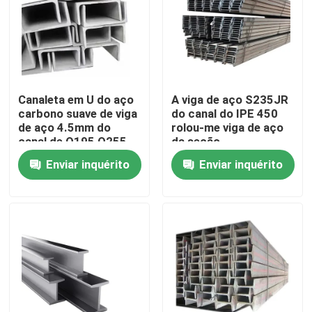
Canaleta em U do aço
A viga de aço S235JR
carbono suave de viga
do canal do IPE 450
de aço 4.5mm do
rolou-me viga de aço
canal de Q195 Q255
da seção
Q215
Enviar inquérito
Enviar inquérito
Casa
Produtos
Vídeos