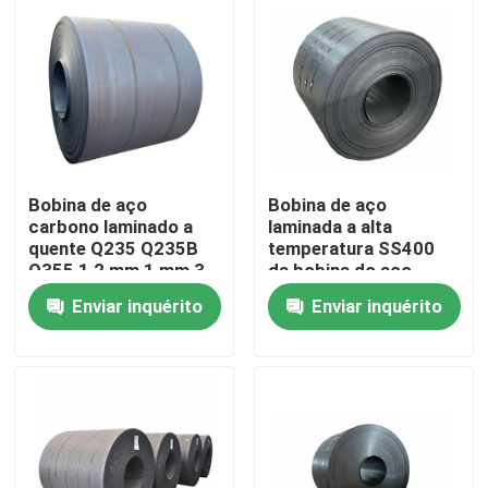
Sobre nós
Excursão da fábrica
Controle da qualidade
Bobina de aço
Bobina de aço
carbono laminado a
laminada a alta
quente Q235 Q235B
temperatura SS400
Contacte-nos
Q355 1,2 mm 1 mm 3
da bobina do aço
mm
carbono de 0.6m-3M
Enviar inquérito
Enviar inquérito
da largura
Notícia
Casos
Bobina de aço revestida colorida