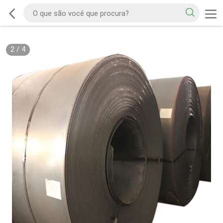
2
/
4