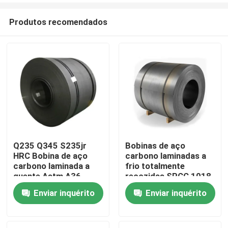
Produtos recomendados
Q235 Q345 S235jr
Bobinas de aço
HRC Bobina de aço
carbono laminadas a
Casa
carbono laminada a
frio totalmente
quente Astm A36
recozidas SPCC 1018
A283 A387
1020 1045
Enviar inquérito
Enviar inquérito
Produtos
Vídeos